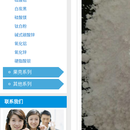
硅酸锆
白炭黑
硅酸镁
钛白粉
碱式碳酸锌
氧化铝
氧化锌
硬脂酸钡
果壳系列
其他系列
联系我们