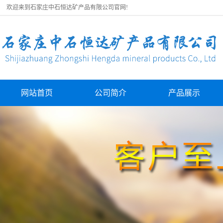
欢迎来到石家庄中石恒达矿产品有限公司官网!
网站首页
公司简介
产品展示