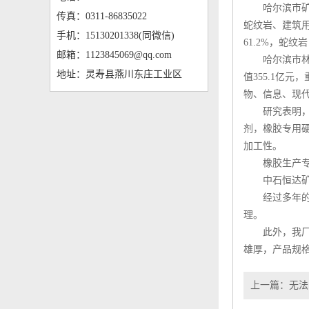
哈尔滨市矿产
传真：0311-86835022
蛇纹岩、建筑用
手机：15130201338(同微信)
61.2%，蛇
邮箱：1123845069@qq.com
哈尔滨市林业用
地址：灵寿县燕川东庄工业区
值355.1亿
物、信息、现代
研究表明，在
剂，橡胶专用
加工性。
橡胶生产专用
中石恒达矿产
经过多年的发
理。
此外，我厂还
雄厚，产品规
上一篇：
无法