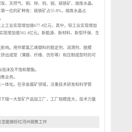
煤炭、天然气、铜、锌、钨、钼、硫铁矿、熔炼水晶、
第一位的矿种有：硫铁矿占55.8%，熔炼水晶占
。
工业实现增加值677.4亿元，其中，轻工业实现增加
业实现增加值562.4亿元。新能源、新材料、新型环保、生
影响。用作聚氯乙烯塑料的稳定剂、润滑剂、脱模
在挤出成型（薄膜、纤维、仿形等）和压制成型时的可
酯泡沫及不饱和聚酯。
销售业务。
一体化。在非金属矿领域，注重技术研发和科学管
下辖一大型矿产品加工厂，工厂规模庞大，技术力量
注怎能做好红河州销售工作