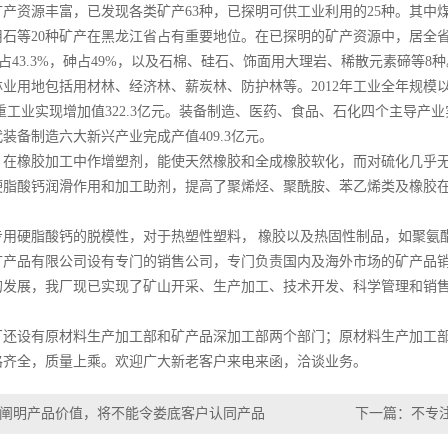
资源丰富，已发现各类矿产63种，已探明可供工业利用的25种。其中
石等20种矿产在黑龙江省占有重要地位。在已探明的矿产资源中，居全省
纹岩占43.3%，砷占49%，以及石棉、硅石、饰面用大理岩、稀散元素碲等8种
地包括用材林、经济林、薪炭林、防护林等。2012年工业全年规模以上
元，重工业实现增加值322.3亿元。装备制造、医药、食品、石化四个主导产
装备制造六大新兴产业完成产值409.3亿元。
橡胶加工中作增塑剂，能使天然橡胶和全成橡胶软化，而对硫化几乎无
硬脂酸钙润滑作用和加工助剂，提高了聚烯烃、聚酰胺、苯乙烯类及橡胶
硬脂酸钙的脱模性，对于热塑性塑料， 橡胶以及热固性制品，如聚氨
品有限公司设有专门的销售公司，专门负责国内及海外市场的矿产品
展，我厂现已实现了矿山开采、生产加工、技术开发、科学管理和销售
设有原材料生产加工部和矿产品深加工部两个部门；原材料生产加工部
格齐全，质量上乘。欢迎广大新老客户来电来函，洽谈业务。
阐明产品价值，将不能令娄底客户认同产品
下一篇：
不专